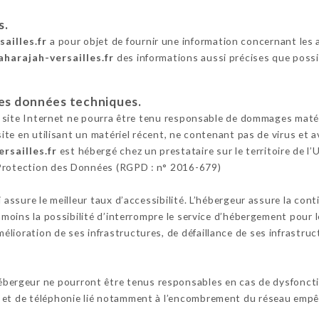
s.
ailles.fr
a pour objet de fournir une information concernant les 
aharajah-versailles.fr
des informations aussi précises que possi
 les données techniques.
e site Internet ne pourra être tenu responsable de dommages matériel
 site en utilisant un matériel récent, ne contenant pas de virus et
rsailles.fr
est hébergé chez un prestataire sur le territoire de
 Protection des Données (RGPD : n° 2016-679)
i assure le meilleur taux d’accessibilité. L’hébergeur assure la con
anmoins la possibilité d’interrompre le service d’hébergement pour 
lioration de ses infrastructures, de défaillance de ses infrastruct
hébergeur ne pourront être tenus responsables en cas de dysfonct
 et de téléphonie lié notamment à l’encombrement du réseau empêc