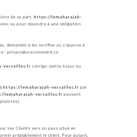
tions de sa part,
https://lemaharajah-
oires ou pour répondre à une obligation
s, demander à les rectifier ou s’oppose à
ante : privacy@urecommend.co
-versailles.fr
corrige, mette à jour ou
 à
https://lemaharajah-versailles.fr
par
://lemaharajah-versailles.fr
peuvent
/plaintes
).
 sur ses Clients vers un pays situé en
mer préalablement le client. Pour autant,