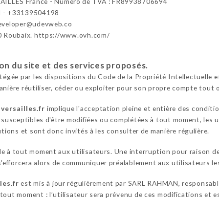
ILLES France - Numéro de TVA : FR89938706694
 - +33139504198
developer@udevweb.co
0 Roubaix. https://www.ovh.com/
ion du site et des services proposés.
otégée par les dispositions du Code de la Propriété Intellectuelle
anière réutiliser, céder ou exploiter pour son propre compte tout 
versailles.fr
implique l'acceptation pleine et entière des conditio
t susceptibles d'être modifiées ou complétées à tout moment, les u
ions et sont donc invités à les consulter de manière régulière.
le à tout moment aux utilisateurs. Une interruption pour raison 
fforcera alors de communiquer préalablement aux utilisateurs les
les.fr
est mis à jour régulièrement par SARL RAHMAN, responsable
out moment : l’utilisateur sera prévenu de ces modifications et est