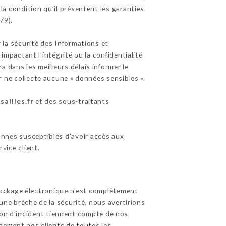
la condition qu’il présentent les garanties
79).
 la sécurité des Informations et
pactant l’intégrité ou la confidentialité
vra dans les meilleurs délais informer le
r
ne collecte aucune « données sensibles ».
ailles.fr
et des sous-traitants
sonnes susceptibles d’avoir accès aux
vice client.
tockage électronique n'est complètement
ne brèche de la sécurité, nous avertirions
tion d’incident tiennent compte de nos
inement nos clients de toutes les