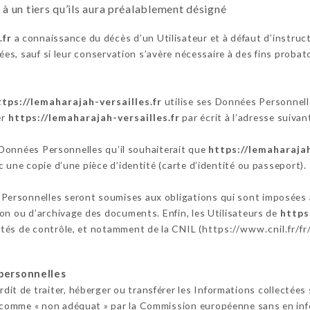
 un tiers qu’ils aura préalablement désigné
.fr
a connaissance du décès d’un Utilisateur et à défaut d’instruc
es, sauf si leur conservation s’avère nécessaire à des fins probat
ttps://lemaharajah-versailles.fr
utilise ses Données Personnelle
er
https://lemaharajah-versailles.fr
par écrit à l’adresse suiv
s Données Personnelles qu’il souhaiterait que
https://lemaharajah
 une copie d’une pièce d’identité (carte d’identité ou passeport).
Personnelles seront soumises aux obligations qui sont imposées
on ou d’archivage des documents. Enfin, les Utilisateurs de
https
tés de contrôle, et notamment de la CNIL (
https://www.cnil.fr/fr
personnelles
rdit de traiter, héberger ou transférer les Informations collectées
comme « non adéquat » par la Commission européenne sans en infor