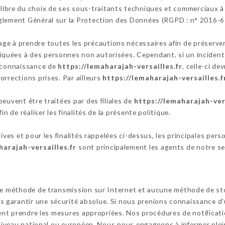
libre du choix de ses sous-traitants techniques et commerciaux à 
glement Général sur la Protection des Données (RGPD : n° 2016-6
ge à prendre toutes les précautions nécessaires afin de préserver
uées à des personnes non autorisées. Cependant, si un incident im
a connaissance de
https://lemaharajah-versailles.fr
, celle-ci de
orrections prises. Par ailleurs
https://lemaharajah-versailles.f
euvent être traitées par des filiales de
https://lemaharajah-vers
n de réaliser les finalités de la présente politique.
tives et pour les finalités rappelées ci-dessus, les principales per
harajah-versailles.fr
sont principalement les agents de notre ser
cune méthode de transmission sur Internet et aucune méthode de s
garantir une sécurité absolue. Si nous prenions connaissance d'u
ssent prendre les mesures appropriées. Nos procédures de notifica
u niveau national ou européen. Nous nous engageons à informer ple