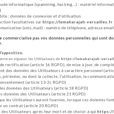
raude informatique (spamming, hacking…) : matériel informati
)
Site : données de connexion et d’utilisation
ction facultatives sur
https://lemaharajah-versailles.fr
nication (sms, mail) : numéro de téléphone, adresse email
e commercialise pas vos données personnelles qui sont do
s.
d’opposition.
ne en vigueur, les Utilisateurs de
https://lemaharajah-versail
 de rectification (article 16 RGPD), de mise à jour, de compl
ent des données des Utilisateurs à caractère personnel (artic
 périmées, ou dont la collecte, l'utilisation, la communicati
 consentement (article 13-2c RGPD)
 des données des Utilisateurs (article 18 RGPD)
es données des Utilisateurs (article 21 RGPD)
que les Utilisateurs auront fournies, lorsque ces données fon
r un contrat (article 20 RGPD)
 des Utilisateurs après leur mort et de choisir à qui
https:/