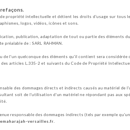
trefaçons.
 propriété intellectuelle et détient les droits d'usage sur tous le
aphismes, logos, vidéos, icônes et sons.
cation, publication, adaptation de tout ou partie des éléments du 
crite préalable de : SARL RAHMAN.
ou de l'un quelconque des éléments qu'il contient sera considérée
es articles L.335-2 et suivants du Code de Propriété Intellectuel
le des dommages directs et indirects causés au matériel de l'util
ésultant soit de l'utilisation d'un matériel ne répondant pas aux sp
ité.
ue responsable des dommages indirects (tels par exemple qu'un
lemaharajah-versailles.fr
.