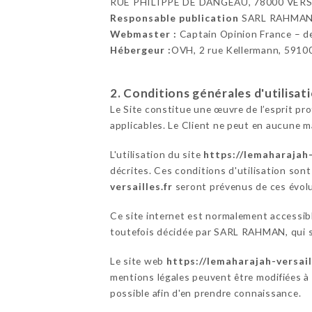
RUE PHILIPPE DE DANGEAU, 78000 VERSA
Responsable publication
SARL RAHMAN
Webmaster :
Captain Opinion France – 
Hébergeur :
OVH, 2 rue Kellermann, 5910
2. Conditions générales d'utilisat
Le Site constitue une œuvre de l’esprit pr
applicables. Le Client ne peut en aucune m
L'utilisation du site
https://lemaharajah-
décrites. Ces conditions d'utilisation son
versailles.fr
seront prévenus de ces évolut
Ce site internet est normalement accessib
toutefois décidée par SARL RAHMAN, qui s'e
Le site web
https://lemaharajah-versail
mentions légales peuvent être modifiées à t
possible afin d'en prendre connaissance.