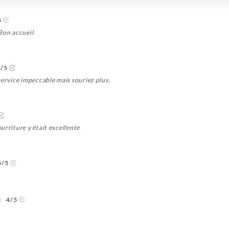
5
Bon accueil
5/5
service impeccable mais souriez plus.
urriture y était excellente
5/5
4/5