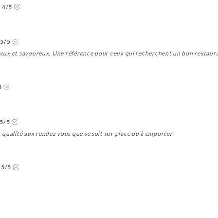
4/5
5/5
pieux et savoureux. Une référence pour ceux qui recherchent un bon restaura
5
5/5
 qualité aux rendez vous que se soit sur place ou à emporter
5/5