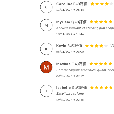
Caroline P.の評価
C
11/11/2024
•
08:46
Myriam Q.の評価
M
Accueil souriant et attentif, plats co
10/11/2024
•
10:46
Kevin R.の評価
4/
K
06/11/2024
•
09:00
Maxime T.の評価
Comme toujours très bien, quantité et
20/10/2024
•
08:19
Isabelle G.の評価
I
Excellente cuisine
19/10/2024
•
07:38