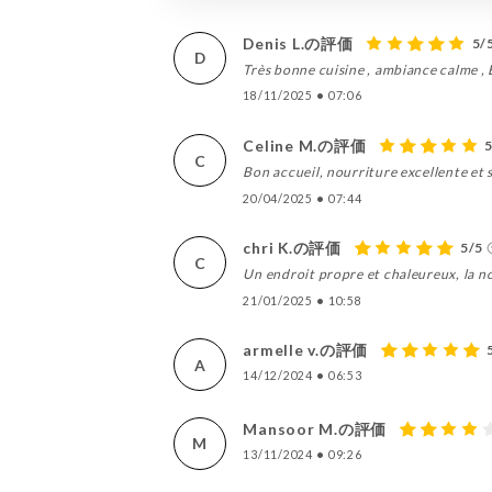
Denis L.の評価
5/
D
Très bonne cuisine , ambiance calme , 
18/11/2025
•
07:06
Celine M.の評価
C
Bon accueil, nourriture excellente et 
20/04/2025
•
07:44
chri K.の評価
5/5
C
Un endroit propre et chaleureux, la no
21/01/2025
•
10:58
armelle v.の評価
A
14/12/2024
•
06:53
Mansoor M.の評価
M
13/11/2024
•
09:26